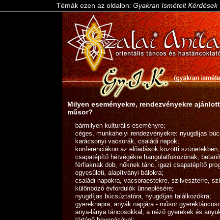
Témák ezen az oldalon:
Gyakran Ismételt Kérdések 
Milyen eseményekre, rendezvényekre ajánlott
műsor?
bármilyen kulturális eseményre;
céges, munkahelyi rendezvényekre: nyugdíjas búc
karácsonyi vacsorák, családi napok;
konferenciákon az előadások közötti szünetekben;
csapatépítő hétvégékre hangulatfokozónak, betanít
férfiaknak dob, nőknek tánc, igazi csapatépítő pro
egyesületi, alapítványi bálokra;
családi napokra, vacsoraestekre, szilveszterre, sz
különböző évfordulók ünneplésére;
nyugdíjas búcsúztatóra, nyugdíjas találkozókra;
gyereknapra, anyák napjára - műsor gyerektáncosok
anya-lánya táncosokkal, a néző gyerekek és anyu
történő bevonásával;