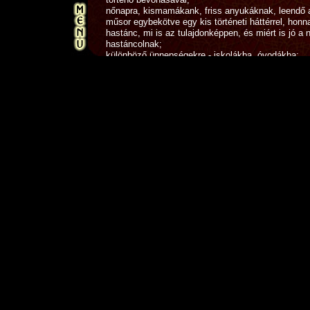
nőnapra, kismamákank, friss anyukáknak, leendő 
műsor egybekötve egy kis történeti háttérrel, honn
hastánc, mi is az tulajdonképpen, és miért is jó a
hastáncolnak;
különböző ünnepségekre - iskolákba, óvodákba;
különleges eseményekre - évzárókra - évnyitókra -
vevőcsalogatásra különféle üzletekbe - forgalomnö
éttermekbe - bálokra - fesztiválokra - szórakozóhel
teaházba - kávéházba;
mikulásra - valentin napra;
sportnapokra,egészségnapokra, ahol ki is próbálha
érdeklődők a hastáncot, illetve megtudják, miért 
hastánc;
mivel a hastáncnak spirituális jellemzői is vannak,
bármilyen spirituális, ezoterikus napon is adok bem
kipróbálási lehetőséggel
vissza